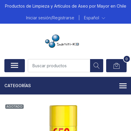
Productos de Limpieza y Artículos de Aseo por Mayor en Chile
Iniciar sesión/Registrarse
|
Español
0
CATEGORÍAS
AGOTADO