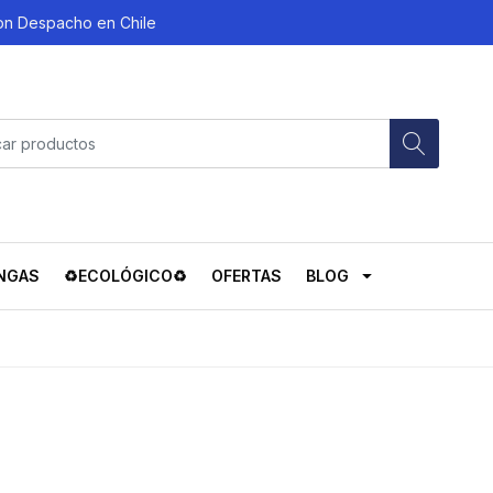
con Despacho en Chile
NGAS
♻️ECOLÓGICO♻️
OFERTAS
BLOG