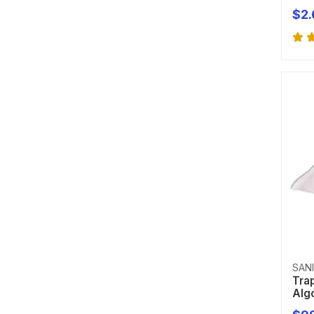
$2
-
SAN
Tra
Alg