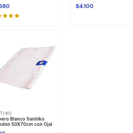
.680
$4.100
+
-
+
ITI-KO
pero Blanco Sanitiko
odón 50X70cm con Ojal