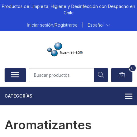
Productos de Limpieza, Higiene y Desinfección con Despacho en
Chile
Iniciar sesión/Registrarse
|
Español
0
CATEGORÍAS
Aromatizantes