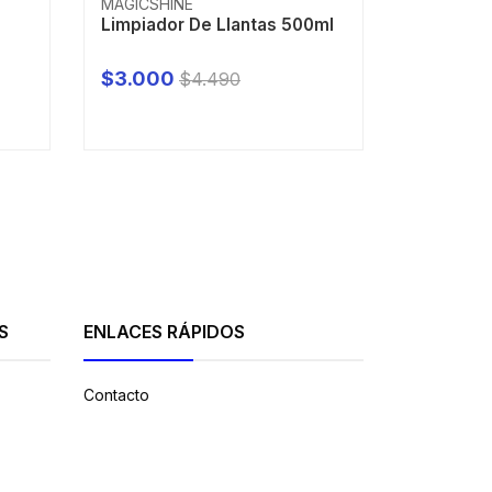
MAGICSHINE
NANOLIFE
Limpiador De Llantas 500ml
Limpia Vi
Secado R
$3.000
$2.200
$4.490
-
+
S
ENLACES RÁPIDOS
Contacto