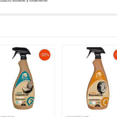
oducto estable y totalmente
-33%
-