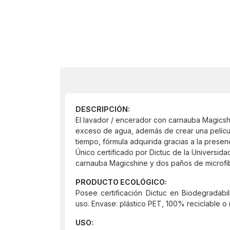
DESCRIPCIÓN:
El lavador / encerador con carnauba Magicshi
exceso de agua, además de crear una películ
tiempo, fórmula adquirida gracias a la prese
Único certificado por Dictuc de la Universid
carnauba Magicshine y dos paños de microfib
PRODUCTO ECOLÓGICO:
Posee certificación Dictuc en Biodegradab
uso. Envase: plástico PET, 100% reciclable o r
USO: