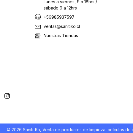
Lunes a viernes, 9 a 18hrs /
sábado 9 a 12hrs
+56985937597
ventas@sanitiko.cl
Nuestras Tiendas
© 2026 Saniti-Ko, Venta de productos de limpieza, artículos d