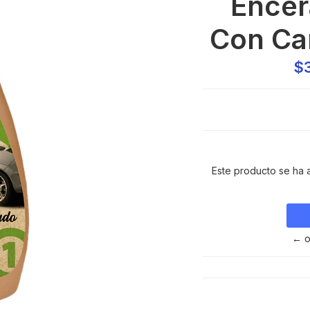
Encer
Con Ca
$
Este producto se ha 
← o