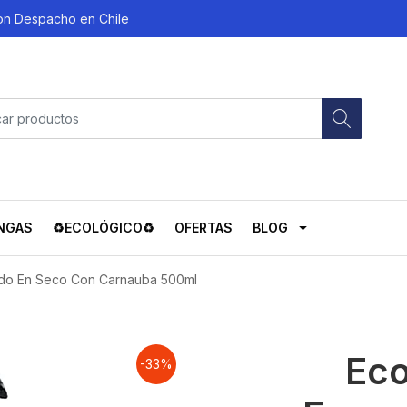
con Despacho en Chile
NGAS
♻️ECOLÓGICO♻️
OFERTAS
BLOG
do En Seco Con Carnauba 500ml
Eco
-33%