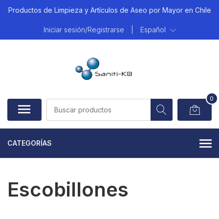
Productos de Limpieza y Artículos de Aseo por Mayor en Chile
Iniciar sesión/Registrarse
|
Español
0
CATEGORÍAS
Escobillones