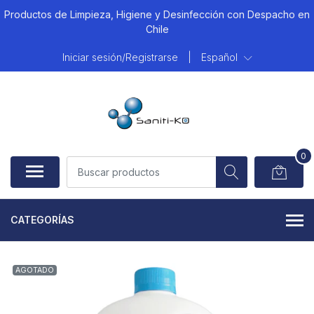
Productos de Limpieza, Higiene y Desinfección con Despacho en
Chile
Iniciar sesión/Registrarse
|
Español
0
CATEGORÍAS
AGOTADO