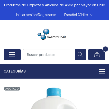
Productos de Limpieza y Artículos de Aseo por Mayor en Chile
Iniciar sesión/Registrarse
|
Español (Chile)
0
CATEGORÍAS
AGOTADO