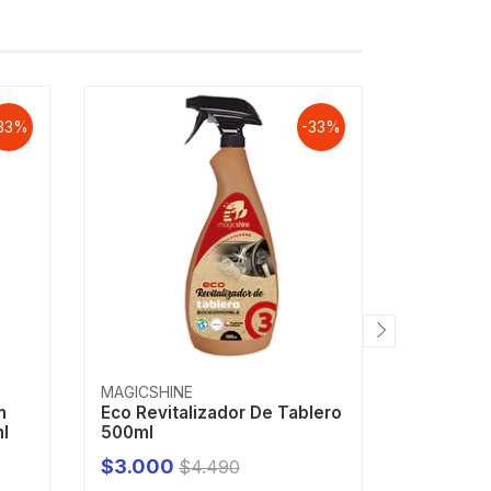
33%
-33%
MAGICSHINE
MAGICSHI
n
Eco Revitalizador De Tablero
Limpiado
l
500ml
$3.000
$3.000
$4.490
-
+
-