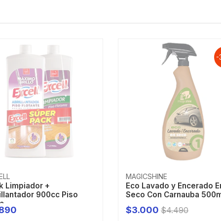
-
ELL
MAGICSHINE
k Limpiador +
Eco Lavado y Encerado E
illantador 900cc Piso
Seco Con Carnauba 500m
a...
.890
$3.000
$4.490
AGOTADO
AGOTADO