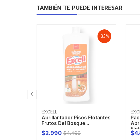
TAMBIÉN TE PUEDE INTERESAR
-33%
EXCELL
EXC
Abrillantador Pisos Flotantes
Pac
Frutos Del Bosque...
Abr
Flot
$2.990
$4
$4.490
AGOTADO