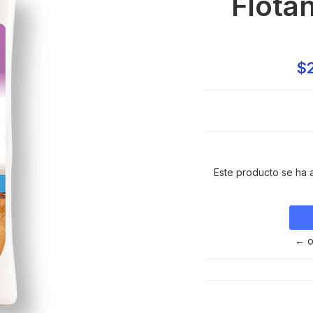
Flota
$
Este producto se ha 
← o