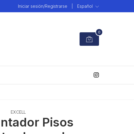
Iniciar sesión/Registrarse
|
Español
0
EXCELL
antador Pisos