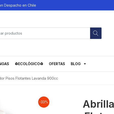
con Despacho en Chile
NGAS
♻️ECOLÓGICO♻️
OFERTAS
BLOG
ador Pisos Flotantes Lavanda 900cc
Abrill
-33%