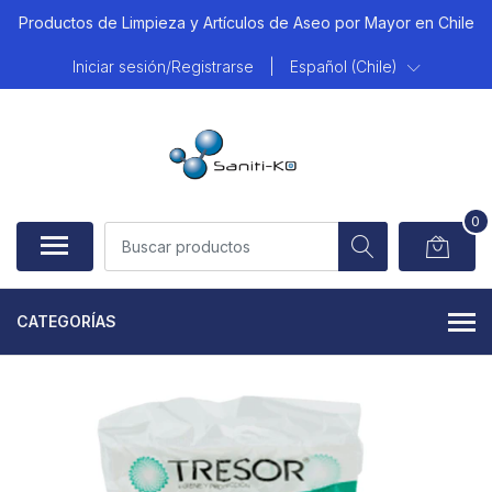
Productos de Limpieza y Artículos de Aseo por Mayor en Chile
Iniciar sesión/Registrarse
|
Español (Chile)
0
CATEGORÍAS