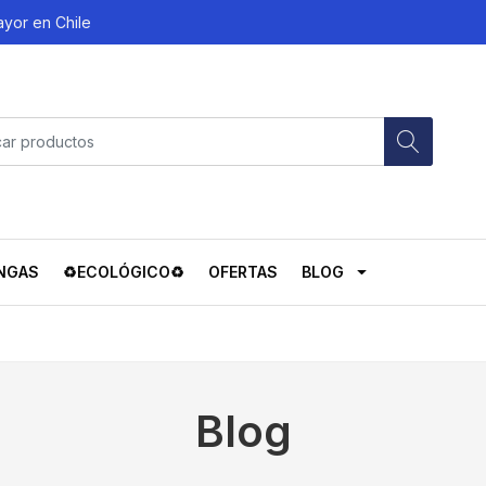
ayor en Chile
NGAS
♻️ECOLÓGICO♻️
OFERTAS
BLOG
Blog