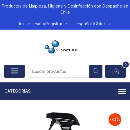
Productos de Limpieza, Higiene y Desinfección con Despacho en
Chile
Iniciar sesión/Registrarse
|
Español (Chile)
0
CATEGORÍAS
-33%