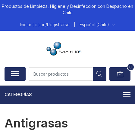
Productos de Limpieza, Higiene y Desinfección con Despacho en
Chile
Iniciar sesión/Registrarse
|
Español (Chile)
0
CATEGORÍAS
Antigrasas