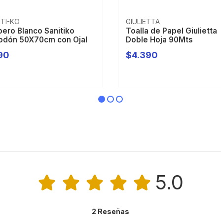
ITI-KO
GIULIETTA
pero Blanco Sanitiko
Toalla de Papel Giulietta
odón 50X70cm con Ojal
Doble Hoja 90Mts
90
$4.390
+
AGOTADO
5.0
2 Reseñas