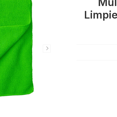
Mul
Limpi