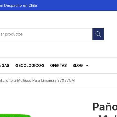
con Despacho en Chile
NGAS
♻️ECOLÓGICO♻️
OFERTAS
BLOG
icrofibra Multiuso Para Limpieza 37X37CM
Paño