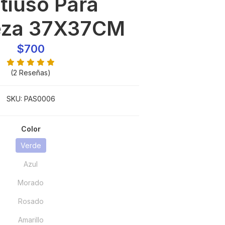
tiuso Para
eza 37X37CM
$700
(2 Reseñas)
SKU:
PAS0006
Color
Verde
Azul
Morado
Rosado
Amarillo