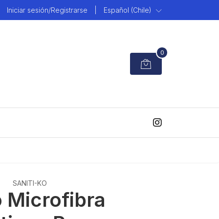
Iniciar sesión/Registrarse
|
Español (Chile)
0
SANITI-KO
 Microfibra