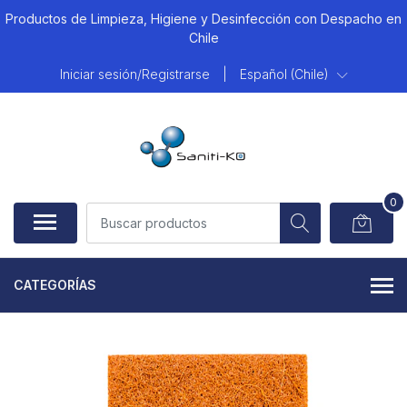
Productos de Limpieza, Higiene y Desinfección con Despacho en
Chile
Iniciar sesión/Registrarse
|
Español (Chile)
0
CATEGORÍAS