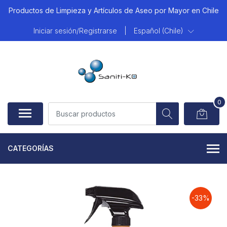
Productos de Limpieza y Artículos de Aseo por Mayor en Chile
Iniciar sesión/Registrarse
|
Español (Chile)
0
CATEGORÍAS
-33%