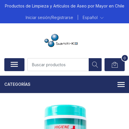
Productos de Limpieza y Artículos de Aseo por Mayor en Chile
Iniciar sesión/Registrarse
|
Español
0
CATEGORÍAS