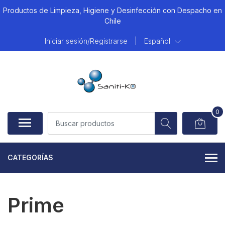
Productos de Limpieza, Higiene y Desinfección con Despacho en
Chile
Iniciar sesión/Registrarse
|
Español
0
CATEGORÍAS
Prime