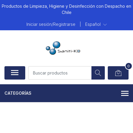
Productos de Limpieza, Higiene y Desinfección con Despacho en
Chile
Iniciar sesión/Registrarse
|
Español
0
CATEGORÍAS