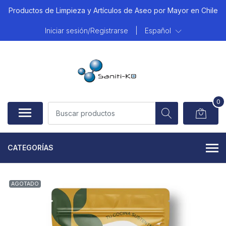
Productos de Limpieza y Artículos de Aseo por Mayor en Chile
Iniciar sesión/Registrarse
|
Español
0
CATEGORÍAS
AGOTADO