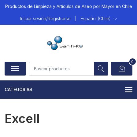
Productos de Limpieza y Artículos de Aseo por Mayor en Chile
Iniciar sesión/Registrarse
|
Español (Chile)
0
CATEGORÍAS
Excell