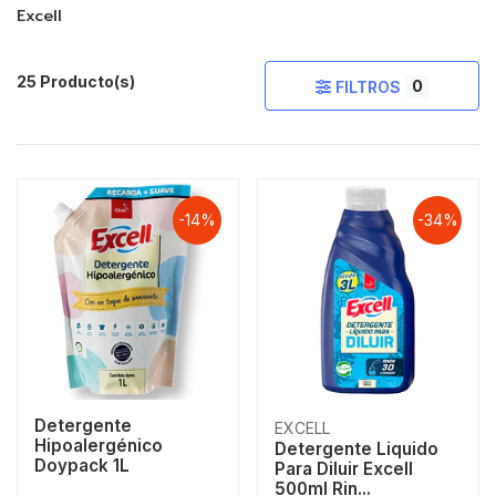
Excell
25 Producto(s)
0
FILTROS
-14%
-34%
Detergente
EXCELL
Hipoalergénico
Detergente Liquido
Doypack 1L
Para Diluir Excell
500ml Rin...