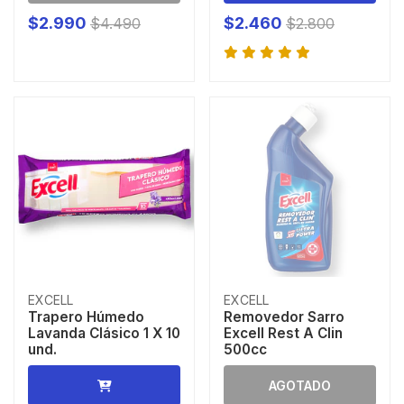
$2.990
$2.460
$4.490
$2.800
EXCELL
EXCELL
Trapero Húmedo
Removedor Sarro
Lavanda Clásico 1 X 10
Excell Rest A Clin
und.
500cc
AGOTADO