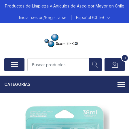
Productos de Limpieza y Artículos de Aseo por Mayor en Chile
Iniciar sesión/Registrarse
|
Español (Chile)
0
CATEGORÍAS