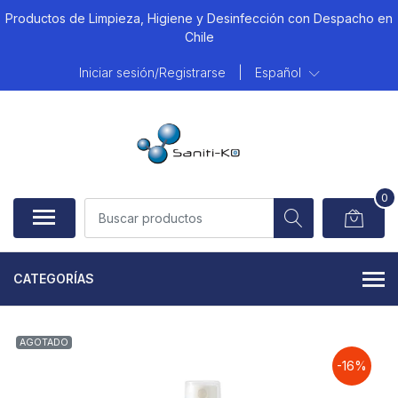
Productos de Limpieza, Higiene y Desinfección con Despacho en
Chile
Iniciar sesión/Registrarse
|
Español
0
CATEGORÍAS
AGOTADO
-16%