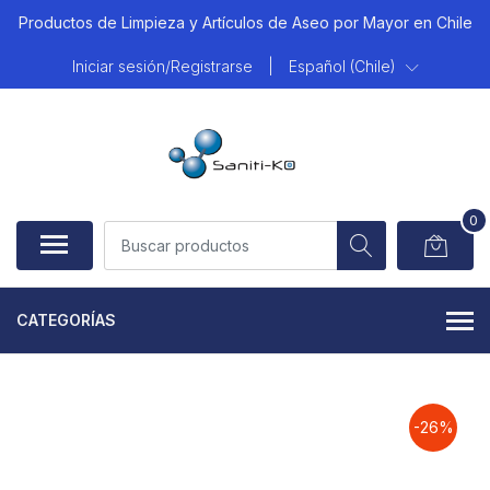
Productos de Limpieza y Artículos de Aseo por Mayor en Chile
Iniciar sesión/Registrarse
|
Español (Chile)
0
CATEGORÍAS
-26%