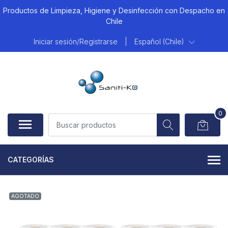
Productos de Limpieza, Higiene y Desinfección con Despacho en
Chile
Iniciar sesión/Registrarse
|
Español (Chile)
0
CATEGORÍAS
AGOTADO