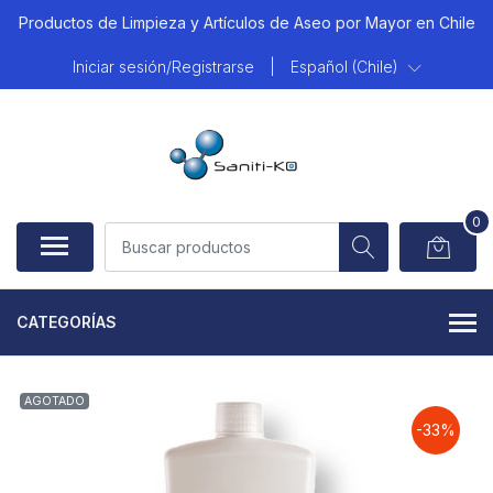
Productos de Limpieza y Artículos de Aseo por Mayor en Chile
Iniciar sesión/Registrarse
|
Español (Chile)
0
CATEGORÍAS
AGOTADO
-33%